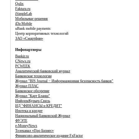
Qulix
Faktura.ru
iSimpleLab
Мобильные решения
iDa Mobile
uBank mobile payments
Центр корпоративных технологий
ЗАО «Смартфин»
Инфопартнеры
Bankir.ru
CNews.ru
PCWEEK
Аналитический банковский журнал
Банковские технологии
Журнал "BIS Journal − Информационная безопасность банков"
Журнал ПЛАС
Банковское обозрение
Журнал "Карт Бланш"
ИнформКурьер-Связь
ИД "ФИНАНСЫ и КРЕДИТ"
Ипотека и кредит
Национальный Банковский Журнал
ФУЭТЕ
e-MoneyNews
Телеканал «Про Бизнес»
Финансово-аналитическое издание FxFactor