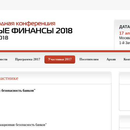
ДАТА
17 ап
Москв
1-й За
ности
Программа 2017
Участники 2017
Посетителям
Архив
Кон
частнике
 безопасность банков"
ационная безопасность банков"