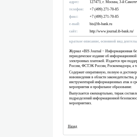
адрес:
127473, г. Москва, 3-й Самотеч
телефон:
+7 (499) 271-70-85
факс:
+7 (499) 271-70-85
e-mail:
bis@ib-bank.ru
сайт:
http://www.journal.ib-bank.ru/
краткое описание, основной вид деятель
Журнал «BIS Journal − Информационная без
периодическое издание об информационной 
электронных платежей. Издается при подде
России, ФСТЭК России, Роскомнадзора, а т
Содержит оперативную, полную и достовер
нововведения в области законодательства, 
инструментарий информационных атак и ср
мероприятия и профильное образование.
Выпускается ежеквартально, тираж составля
подразделений информационной безопасност
мероприятиях.
Назад