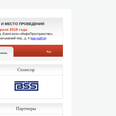
 И МЕСТО ПРОВЕДЕНИЯ
реля 2018 года
а, Event-холл «ИнфоПространство»,
чатьевский пер., д. 4
(
как найти
)
Рус
такты
Спонсор
Партнеры