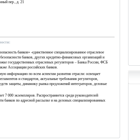
ный пер., д. 21
ности:
опасность банков» -единственное специализированное отраслевое
безопасности банков, других кредитно-финансовых организаций и
ржке государственных отраслевых регуляторов – Банка России, ФСБ
акже Ассоциации российских банков.
ную информацию по всем аспектам развития отрасли: освещает
регламентов и стандартов, актуальные требования регуляторов,
едств защиты, динамику рынка предложений интеграторов, деловые
ет 7 000 экземпляров. Распространяется среди руководителей
и банков по адресной рассылке и на деловых специализированных