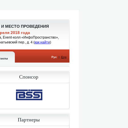
 И МЕСТО ПРОВЕДЕНИЯ
реля 2018 года
а, Event-холл «ИнфоПространство»,
чатьевский пер., д. 4
(
как найти
)
Рус
|
Eng
такты
Спонсор
Партнеры